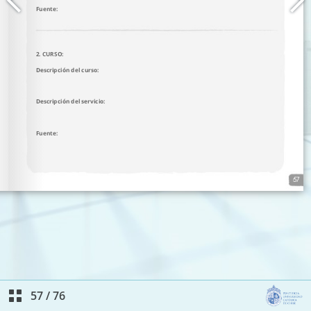
57
/
76