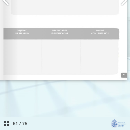
61
/
76