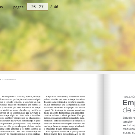
os
pages:
/
46