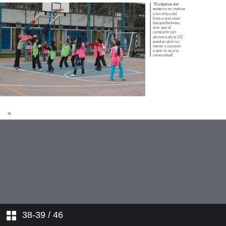
lo humano
Socios comunitarios. Portales de
experiencia
Mejorar el aprendizaje. El encanto
de enseñar
Reflexión para aprender. Empatía
a la hora de ejercer
Mejorar la docencia. Química para
abrir caminos
Cursos de primeros años. Novatos
al servicio
Formación general. El deporte
como oportunidad de cambio
Interdisciplina. Piscólogos y
38-39
/ 46
diseñadores unidos por un desafío