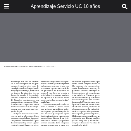
DOWNLOAD
Aprendizaje Servicio UC 10 años
Aprendizaje_Servicio_UC_10a.pdf
2.8 MB
TABLE OF CONTENTS
Contenido
Presentación del Rector. Una
Iniciativa Pionera
Prólogo. Los cimiento de una
nueva forma de aprender
Compromiso Social. Aprender a
involucrarse
Realidad Profesional. Del
laboratorio a la acción
Más allá de la sala. Arquitectos de