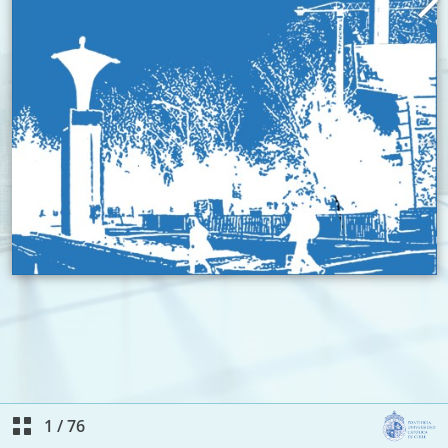
1
/
76